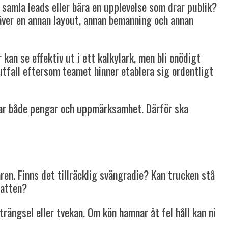
, samla leads eller bära en upplevelse som drar publik?
räver en annan layout, annan bemanning och annan
an se effektiv ut i ett kalkylark, men bli onödigt
 utfall eftersom teamet hinner etablera sig ordentligt
tar både pengar och uppmärksamhet. Därför ska
en. Finns det tillräcklig svängradie? Kan trucken stå
natten?
rängsel eller tvekan. Om kön hamnar åt fel håll kan ni