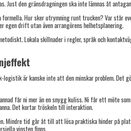
elas. Just den gränsdragningen ska inte lämnas åt antaga
a formella. Hur sker utrymning runt trucken? Var står ev
er egen drift utan även arrangörens helhetsplanering.
 metodiskt. Lokala skillnader i regler, språk och kontak
njeffekt
k-logistik är kanske inte att den minskar problem. Det g
mannad får ni mer än en snygg kuliss. Ni får ett möte s
nna. Det kortar tröskeln till interaktion.
 Mindre tid går åt till att lösa praktiska hinder på plats
siella vinsten finns.