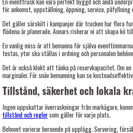
En eventtruck kan vara perfekt byggd och ändå underpre
för ankomst, uppställning, öppning, service, påfyllning
Det gäller särskilt i kampanjer där trucken har flera 
flödena är planerade. Annars riskerar ni att skapa kö t
En vanlig miss är att bemanna för själva eventtimmarna, 
testas, ytor ska ställas i ordning och personalen behö
Det är också klokt att tänka på reservkapacitet. Om en p
marginaler. För snäv bemanning kan se kostnadseffektiv 
Tillstånd, säkerhet och lokala kr
Ingen uppskattar överraskningar från markägare, kommun 
tillstånd och regler
som gäller för varje plats.
Behovet varierar beroende på upplägg. Servering, försälj