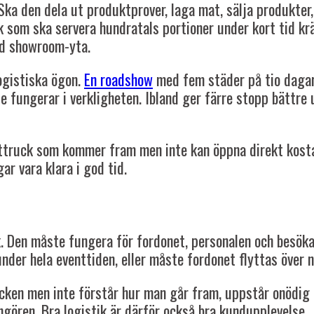
 Ska den dela ut produktprover, laga mat, sälja produkter
uck som ska servera hundratals portioner under kort tid k
ed showroom-yta.
logistiska ögon.
En roadshow
med fem städer på tio dagar k
te fungerar i verkligheten. Ibland ger färre stopp bättre
venttruck som kommer fram men inte kan öppna direkt kos
r vara klara i god tid.
. Den måste fungera för fordonet, personalen och besökar
under hela eventtiden, eller måste fordonet flyttas över 
ucken men inte förstår hur man går fram, uppstår onödig t
angören. Bra logistik är därför också bra kundupplevelse.