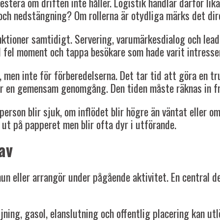
stera om driften inte håller. Logistik handlar därför l
 och nedstängning? Om rollerna är otydliga märks det dir
funktioner samtidigt. Servering, varumärkesdialog och le
ill fel moment och tappa besökare som hade varit intresse
men inte för förberedelserna. Det tar tid att göra en tru
ver en gemensam genomgång. Den tiden måste räknas in fr
erson blir sjuk, om inflödet blir högre än väntat eller o
ut på papperet men blir ofta dyr i utförande.
av
eller arrangör under pågående aktivitet. En central del 
ning, gasol, elanslutning och offentlig placering kan utl