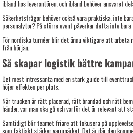
ibland hos leverantören, och ibland behöver ansvaret d
Säkerhetsfrågor behöver också vara praktiska, inte bar
personalytor? På större event påverkar detta inte bara 
För nordiska turnéer blir det ännu viktigare att arbeta
från början.
Så skapar logistik bättre kampa
Det mest intressanta med en stark guide till eventtruc
höjer effekten per plats.
När trucken är rätt placerad, rätt brandad och rätt be
händer, var man ska gå och varför det är relevant att sta
Samtidigt blir teamet friare att fokusera på upplevelsen.
som faktiskt stärker varumärket. Det är där den kommer