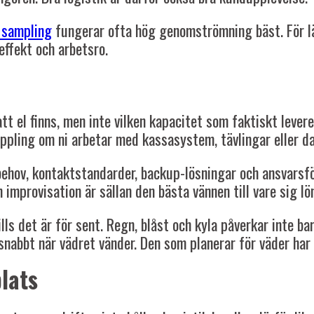
 sampling
fungerar ofta hög genomströmning bäst. För lä
effekt och arbetsro.
t el finns, men inte vilken kapacitet som faktiskt levere
ppling om ni arbetar med kassasystem, tävlingar eller d
tbehov, kontaktstandarder, backup-lösningar och ansvarsf
 improvisation är sällan den bästa vännen till vare sig l
ls det är för sent. Regn, blåst och kyla påverkar inte ba
nabbt när vädret vänder. Den som planerar för väder har s
lats