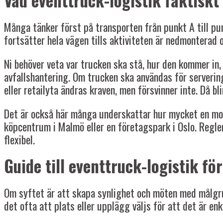
Vad eventtruck-logistik faktiskt
Många tänker först på transporten från punkt A till punk
fortsätter hela vägen tills aktiviteten är nedmonterad 
Ni behöver veta var trucken ska stå, hur den kommer in, o
avfallshantering. Om trucken ska användas för servering
eller retailyta ändras kraven, men försvinner inte. Då b
Det är också här många underskattar hur mycket en mobil
köpcentrum i Malmö eller en företagspark i Oslo. Regler
flexibel.
Guide till eventtruck-logistik 
Om syftet är att skapa synlighet och möten med målgru
det ofta att plats eller upplägg väljs för att det är enk