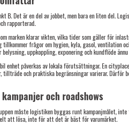
 omfattar
t B. Det är en del av jobbet, men bara en liten del. Logi
och rapporterad.
m marken klarar vikten, vilka tider som gäller för inlastn
 tillkommer frågor om hygien, kyla, gasol, ventilation o
lir belysning, uppkoppling, exponering och kundflöde ännu 
 enhet påverkas av lokala förutsättningar. En cityplacer
, tillträde och praktiska begränsningar varierar. Därför
för kampanjer och roadshows
ppen måste logistiken byggas runt kampanjmålet, inte tv
elt att lösa, inte för att det är bäst för varumärket.