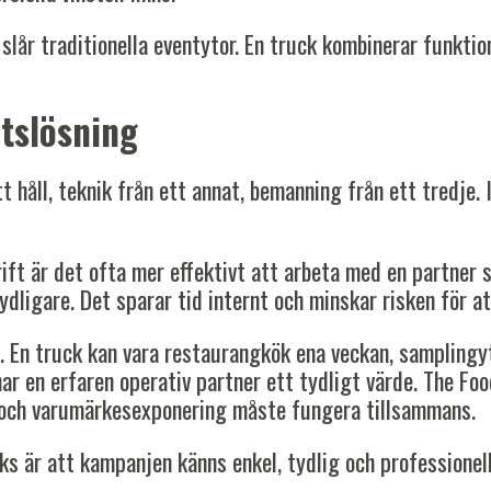
lår traditionella eventytor. En truck kombinerar funktio
etslösning
 håll, teknik från ett annat, bemanning från ett tredje. I 
t är det ofta mer effektivt att arbeta med en partner so
tydligare. Det sparar tid internt och minskar risken för a
. En truck kan vara restaurangkök ena veckan, samplingyt
 har en erfaren operativ partner ett tydligt värde. The 
n och varumärkesexponering måste fungera tillsammans.
ks är att kampanjen känns enkel, tydlig och professionell