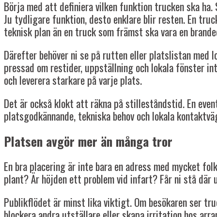
Börja med att definiera vilken funktion trucken ska ha.
Ju tydligare funktion, desto enklare blir resten. En tr
teknisk plan än en truck som främst ska vara en brand
Därefter behöver ni se på rutten eller platslistan med 
pressad om restider, uppställning och lokala fönster in
och leverera starkare på varje plats.
Det är också klokt att räkna på stilleståndstid. En e
platsgodkännande, tekniska behov och lokala kontaktväga
Platsen avgör mer än många tror
En bra placering är inte bara en adress med mycket folk
plant? Är höjden ett problem vid infart? Får ni stå där 
Publikflödet är minst lika viktigt. Om besökaren ser tr
blockera andra utställare eller skapa irritation hos arr